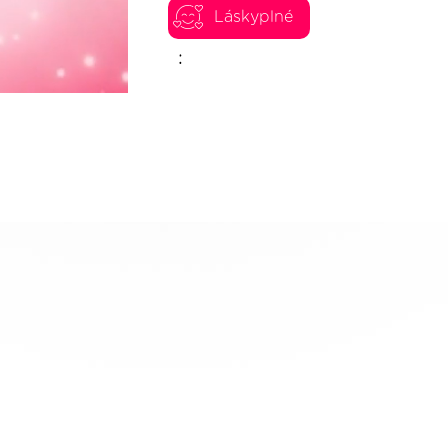
Láskyplné
: