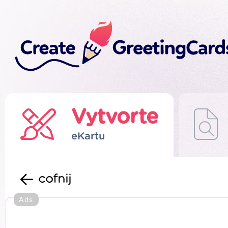
Vytvorte
eKartu
cofnij
Ads