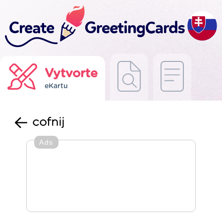
Vytvorte
eKartu
cofnij
Ads