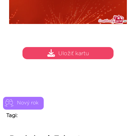
Uložiť kartu
Nový rok
Tagi: