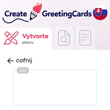
Vytvorte
eKartu
cofnij
Ads