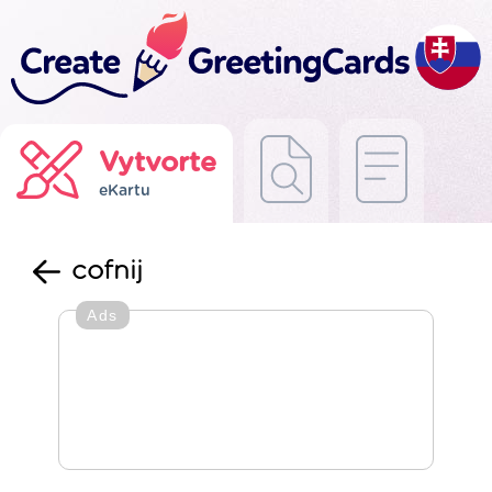
Vytvorte
eKartu
cofnij
Ads