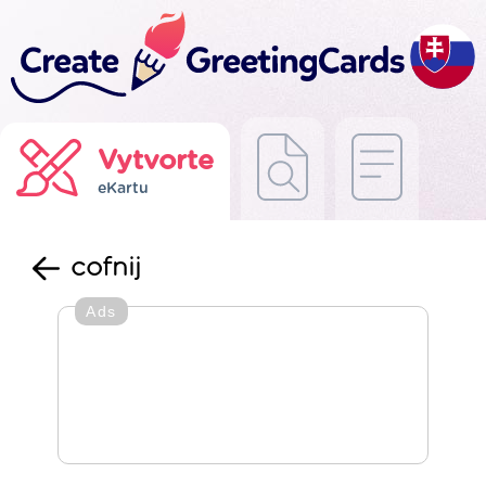
Vytvorte
eKartu
cofnij
Ads