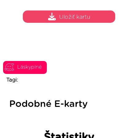
Uložiť kartu
Láskyplné
Tagi:
Podobné E-karty
Štatistiky