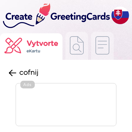
Vytvorte
eKartu
cofnij
Ads