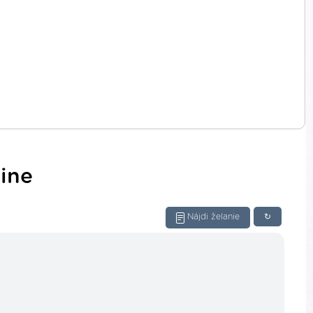
line
Nájdi želanie
↻