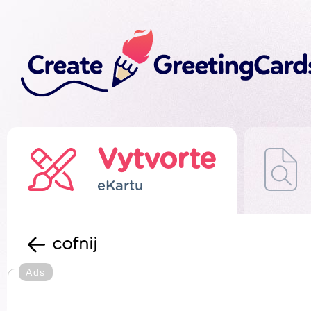
Vytvorte
eKartu
cofnij
Ads