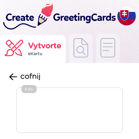
Vytvorte
eKartu
cofnij
Ads