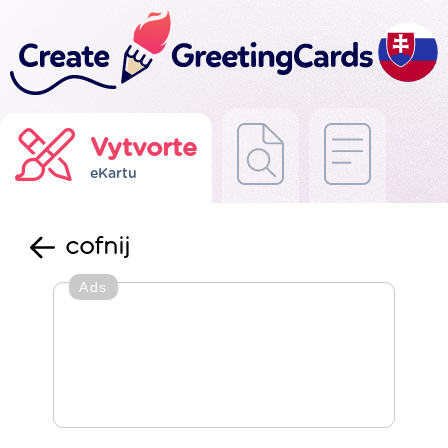
Vytvorte
eKartu
cofnij
Ads