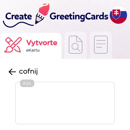
Vytvorte
eKartu
cofnij
Ads