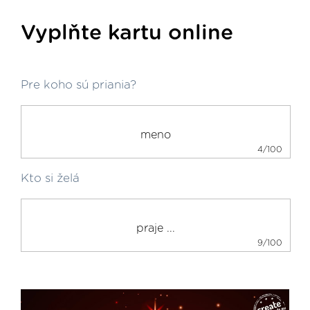
Vyplňte kartu online
Pre koho sú priania?
4/100
Kto si želá
9/100