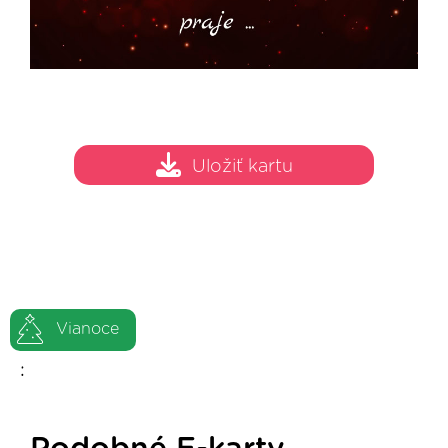
Uložiť kartu
Vianoce
: