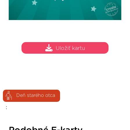
Uložiť kartu
Deň starého otca
: