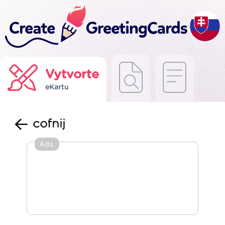
Vytvorte
eKartu
cofnij
Ads