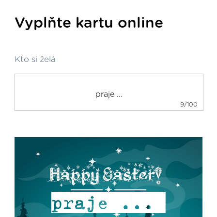
Vyplňte kartu online
Kto si želá
9/100