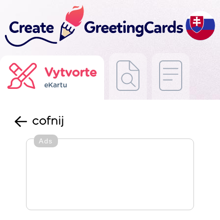
Vytvorte
eKartu
cofnij
Ads