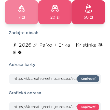
7 zł
20 zł
50 zł
Zadajte obsah
🎇 2026 🎉 Paľko + Erika + Kristinka 🫶
🎇🍀
Adresa karty
Kopírovať
Grafická adresa
Kopírovať