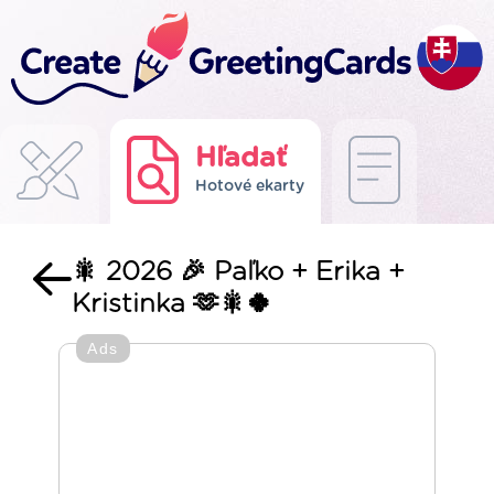
Hľadať
Hotové ekarty
🎇 2026 🎉 Paľko + Erika +
Kristinka 🫶🎇🍀
Ads