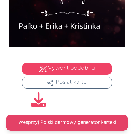
Vytvoriť podobnú
Poslať kartu
Wesprzyj Polski darmowy generator kartek!