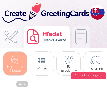
Hľadať
Hotové ekarty
Narodenie
18.
Všetky
Láskyplné
Dieťaťa
narodeniny
Rozbaliť kategórie
Ads