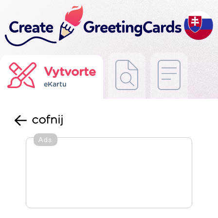
Vytvorte
eKartu
cofnij
Ads