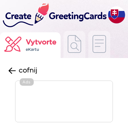
Vytvorte
eKartu
cofnij
Ads