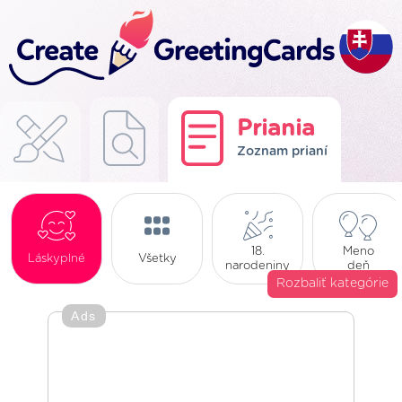
Priania
Zoznam prianí
18.
Meno
Láskyplné
Všetky
narodeniny
deň
Rozbaliť kategórie
Ads