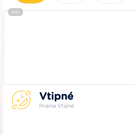
Ads
Vtipné
Priania Vtipné